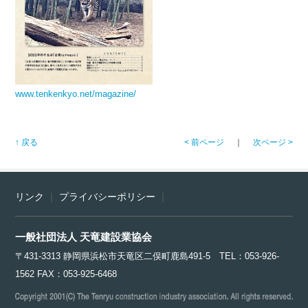
www.tenkenkyo.net/magazine/
↑ 戻る
< 前ページ
｜
次ページ >
リンク
｜
プライバシーポリシー
｜
一般社団法人 天竜建設業協会
〒431-3313 静岡県浜松市天竜区二俣町鹿島491-5 TEL：053-926-
1562 FAX：053-925-6468