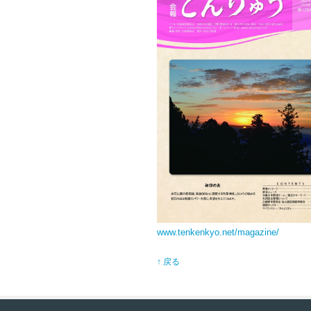
www.tenkenkyo.net/magazine/
↑ 戻る