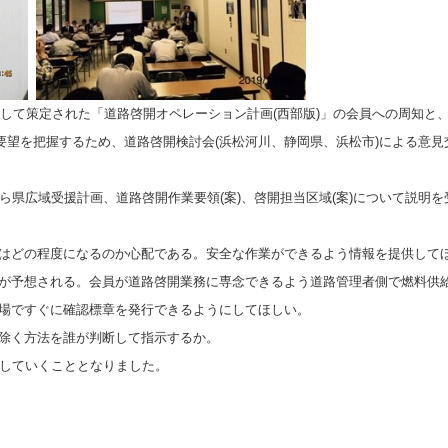
定して策定された「道路啓開オペレーション計画(西部版)」の会員への周知と
、要望を把握するため、道路啓開検討会(浜松河川、静岡県、浜松市)による意
ら県広域受援計画、道路啓開作業要領(案)、啓開担当区域(案)について説明
はどの程度になるのか心配である。安全な作業ができるよう情報を提供して
が予想される。会員が道路啓開業務に専念できるよう道路管理者側で燃料供
場ですぐに確認標章を発行できるようにしてほしい。
除く方法を誰が判断して指示するか。
していくこととなりました。