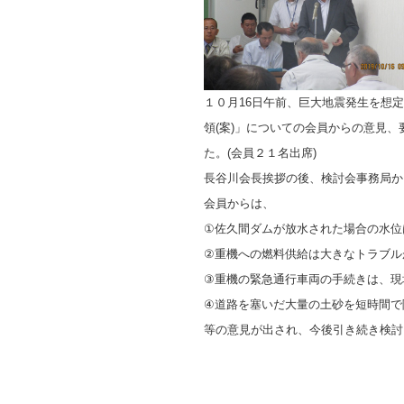
１０月16日午前、巨大地震発生を想
領(案)」についての会員からの意見
た。(会員２１名出席)
長谷川会長挨拶の後、検討会事務局か
会員からは、
①佐久間ダムが放水された場合の水位
②重機への燃料供給は大きなトラブル
③重機の緊急通行車両の手続きは、現
④道路を塞いだ大量の土砂を短時間で
等の意見が出され、今後引き続き検討