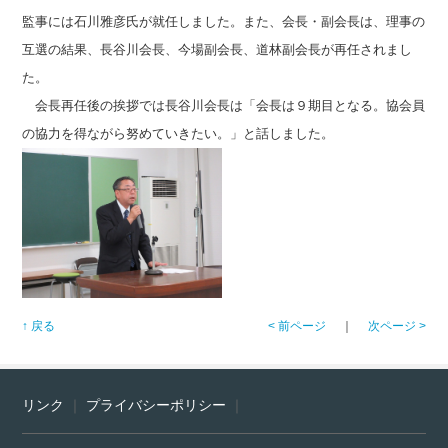
監事には石川雅彦氏が就任しました。また、会長・副会長は、理事の
互選の結果、長谷川会長、今場副会長、道林副会長が再任されまし
た。
会長再任後の挨拶では長谷川会長は「会長は９期目となる。協会員
の協力を得ながら努めていきたい。」と話しました。
↑ 戻る
< 前ページ
｜
次ページ >
リンク
｜
プライバシーポリシー
｜