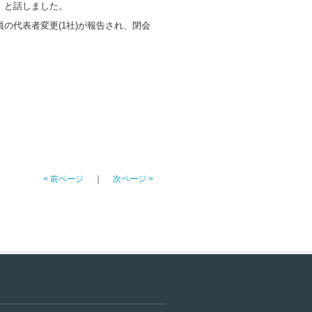
」と話しました。
の代表者変更(1社)が報告され、閉会
< 前ページ
｜
次ページ >