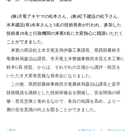
(
株)天竜アキヤマの松本さん、(株)松下建設の松下さん、
水本建設(有)水本さんと3名の技術発表が行われ、参加した
技術者28名と行政機関の来賓8名に大変熱心に聴講いただく
ことができました。
来賓の県浜松土木天竜支局伊藤工事課長、県西部農林天
竜農林局森治山課長、市天竜土木整備事務所水窪土木工事G
鈴木
G長 技監
、からは、それぞれの立場から講評・助言を
いただき大変有意義な発表会になりました。
この後、県西部農林事務所天竜農林局森治山課長と
若手
技術職員を
講師とした技術研修会を開催し、安全関係の研
修・意見交換と進めるなかで、各自の知識を高め、より一
層の安全意識の向上を図ることができました。
↑ 戻る
< 前ページ
｜
次ページ >