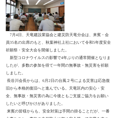
7
月4日、天竜建設業協会と建災防天竜分会は、来賓・会
員35名の出席のもと、秋葉神社上社において令和5年度安全
祈願祭・安全大会を開催しました。
新型コロナウイルスの影響で4年ぶりの通常開催となりま
したが、多数の参加を得て一年間の無事故・無災害を祈願
しました。
長谷川会長からは、6月2日の台風２号による災害は応急復
旧から本格的復旧へと進んでいる。天竜区内の安心・安
全、無事故・無災害の為に今後ともご支援ご協力をお願い
したいと呼びかけがありました。
来賓の皆様からも、安全対策は手間の掛ることだが、一番