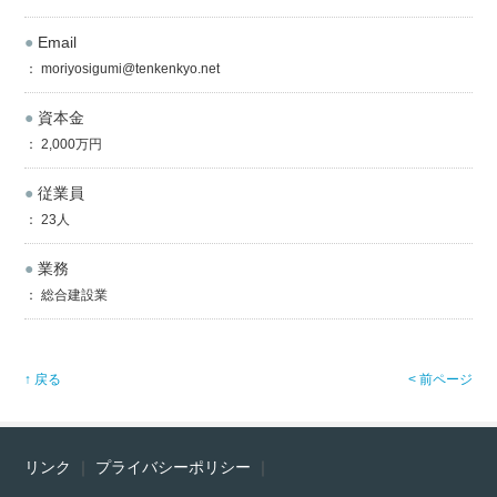
●
Email
： moriyosigumi@tenkenkyo.net
●
資本金
： 2,000万円
●
従業員
： 23人
●
業務
： 総合建設業
↑ 戻る
< 前ページ
リンク
｜
プライバシーポリシー
｜