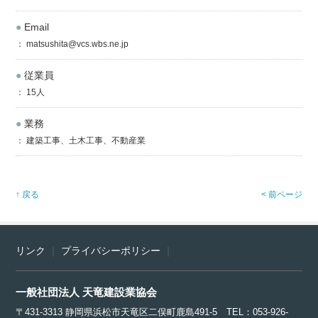
●
Email
： matsushita@vcs.wbs.ne.jp
●
従業員
： 15人
●
業務
： 建築工事、土木工事、不動産業
↑ 戻る
< 前ページ
リンク
｜
プライバシーポリシー
｜
一般社団法人 天竜建設業協会
〒431-3313 静岡県浜松市天竜区二俣町鹿島491-5 TEL：053-926-