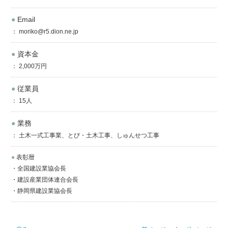
●
Email
： moriko@r5.dion.ne.jp
●
資本金
： 2,000万円
●
従業員
： 15人
●
業務
： 土木一式工事業、とび・土木工事、しゅんせつ工事
●
表彰暦
・全国建設業協会長
・建設産業団体連合会長
・静岡県建設業協会長